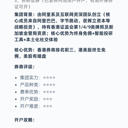
3、长桥证券（已暂停内地用户开户，有境外身份
证可开）
集团背景：由阿里系及互联网资深团队创立（核
心成员来自阿里巴巴、字节跳动，获辉立资本等
战略投资‌），持有香港证监会第1/4/9类牌照及新
加坡金管局资质‌；核心优势为‌终身免佣+智能投研
工具+本土化社交体验‌
核心优势：香港券商排名前三，港美股终生免
佣，美股有暗盘
券商评级：
集团实力：⭐️⭐️⭐️⭐️
产品种类：⭐️⭐️⭐️⭐️
费率优势：⭐️⭐️⭐️⭐️
开户奖励：⭐️⭐️⭐️
开户难度：⭐️⭐️⭐️
开户攻略：