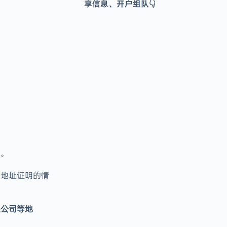
享信息、开户组队👇
明。
求地址证明的情
是公司等地